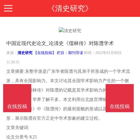
《清史研究》
首
中国近现代史论文_论清史《儒林传》对陈澧学术
页
期
来源：
清史研究
【在线投稿】 栏目：
期刊导读
时间：2022年01月06日
11:30:35
刊
期
文章摘要:东塾学派是广东学者陈澧与其弟子所形成的一个学术流
派，具有全国影响力。本文讨论其全国学术影响力产生的一个侧
导
刊
投
面。清史《儒林传》对陈澧的记载是其学术影响力的重要例证，情
况较为复杂，学界了解不多。本文利用台北故宫博物院档案，揭示
读
介
稿
在线投稿
在线投稿
邮
清史《儒林传》中《陈澧传》的最初面貌的形成以及后续改写情
形，展示陈澧在官方正史中学术形象的建立过程。
绍
指
箱
在
文章关键词:
论文分类号:K25