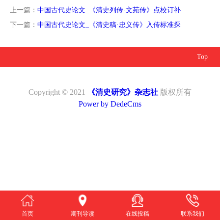
南
投
线
联
上一篇：
中国古代史论文_《清史列传·文苑传》点校订补
下一篇：
中国古代史论文_《清史稿·忠义传》入传标准探
稿
投
系
Top
稿
我
Copyright © 2021
《清史研究》杂志社
版权所有
们
Power by DedeCms
首页
期刊导读
在线投稿
联系我们