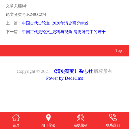
南
投
线
联
文章关键词:
论文分类号:K249;G274
稿
投
系
上一篇：
中国古代史论文_2020年清史研究综述
下一篇：
中国古代史论文_史料与视角:清史研究中的若干
稿
我
Top
们
Copyright © 2021
《清史研究》杂志社
版权所有
Power by DedeCms
首页
期刊导读
在线投稿
联系我们