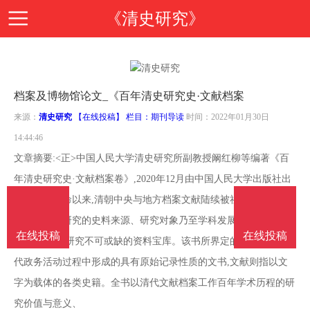
《清史研究》
首
档案及博物馆论文_《百年清史研究史·文献档案
页
期
来源：
清史研究
【在线投稿】 栏目：
期刊导读
时间：2022年01月30日
14:44:46
刊
期
文章摘要:<正>中国人民大学清史研究所副教授阚红柳等编著《百
年清史研究史·文献档案卷》,2020年12月由中国人民大学出版社出
导
刊
投
版。辛亥革命以来,清朝中央与地方档案文献陆续被社会发现,进而
转变为学术研究的史料来源、研究对象乃至学科发展的重要推动
读
介
稿
在线投稿
在线投稿
邮
力,成为清史研究不可或缺的资料宝库。该书所界定的档案指在清
代政务活动过程中形成的具有原始记录性质的文书,文献则指以文
绍
指
箱
在
字为载体的各类史籍。全书以清代文献档案工作百年学术历程的研
究价值与意义、