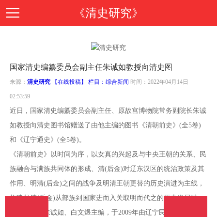
《清史研究》
首
国家清史编纂委员会副主任朱诚如教授向清史图
页
期
来源：
清史研究
【在线投稿】 栏目：
综合新闻
时间：2022年04月14日
02:53:59
刊
期
近日，国家清史编纂委员会副主任、原故宫博物院常务副院长朱诚
如教授向清史图书馆赠送了由他主编的图书《清朝前史》(全5卷)
导
刊
投
和《辽宁通史》(全5卷)。
《清朝前史》以时间为序，以女真的兴起及与中央王朝的关系、民
读
介
稿
邮
族融合与满族共同体的形成、清(后金)对辽东汉区的统治政策及其
作用、明清(后金)之间的战争及明清王朝更替的历史演进为主线，
绍
指
箱
在
构建起清(后金)从部族到国家进而入关取明而代之的历史发展过
程。该书由朱诚如、白文煜主编，于2009年由辽宁民族出版社出