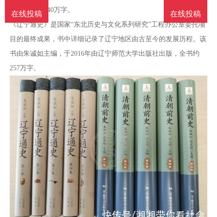
南
投
线
联
版，全书约240万字。
在线投稿
在线投稿
《辽宁通史》是国家“东北历史与文化系列研究”工程办公室委托项
稿
投
系
目的最终成果，书中详细记录了辽宁地区由古至今的发展历程。该
书由朱诚如主编，于2016年由辽宁师范大学出版社出版，全书约
稿
我
257万字。
们