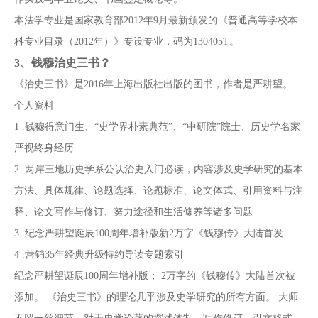
本法学专业是国家教育部2012年9月最新颁发的《普通高等学校本
科专业目录（2012年）》专设专业，码为130405T。
3、
钱穆治史三书？
《治史三书》是2016年上海出版社出版的图书，作者是严耕望。
个人资料
1 .钱穆得意门生、“史学界朴素典范”、“中研院”院士、历史学名家
严视终身经历
2 .两岸三地历史学系公认治史入门必读，内容涉及史学研究的基本
方法、具体规律、论题选择、论题标准、论文体式、引用资料与注
释、论文写作与修订、努力途径和生活修养等诸多问题
3 .纪念严耕望诞辰100周年增补版新2万字《钱穆传》大陆首发
4 .营销35年经典升级特约导读专题索引
纪念严耕望诞辰100周年增补版； 2万字的《钱穆传》大陆首次被
添加。 《治史三书》的理论几乎涉及史学研究的所有方面。 大师