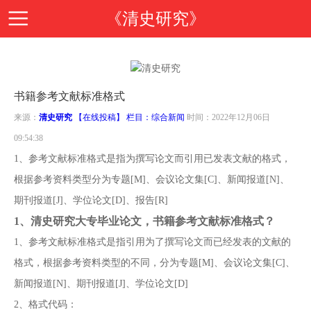
《清史研究》
首
书籍参考文献标准格式
页
期
来源：
清史研究
【在线投稿】 栏目：
综合新闻
时间：2022年12月06日
09:54:38
刊
期
1、参考文献标准格式是指为撰写论文而引用已发表文献的格式，
根据参考资料类型分为专题[M]、会议论文集[C]、新闻报道[N]、
导
刊
投
期刊报道[J]、学位论文[D]、报告[R]
1、
清史研究大专毕业论文，书籍参考文献标准格式？
读
介
稿
邮
1、参考文献标准格式是指引用为了撰写论文而已经发表的文献的
格式，根据参考资料类型的不同，分为专题[M]、会议论文集[C]、
绍
指
箱
在
新闻报道[N]、期刊报道[J]、学位论文[D]
2、格式代码：