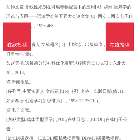
如钟文发.非线性规划在可燃毒物配置中的应用[A] .赵炜.运筹学的
理论与应用——运输学会第五届大会论文集[C] .西安：西安电子科
技大学出版社，1996:468 .
(4)学位论文。
在线投稿
在线投稿
[编号]主要负责人.文献题名[D] .出版地：出版单位，出版年份：起
订单号(可选)。
如赵天书.诺希德分段补料优化发酵过程研究[D] .沈阳：东北大
学，2013。
)5)新闻报道。
[序列号]主要负责人.文献题名[N] .报刊名称、出版日期(修订)。
如谢希德.创造学习新思维[N] .，1998-12-25(10 )。
)6)电子文献。
[文献类型/载体类型显示]:[J/OL]在线日志，[EB/OL]在线电子公
告：
[M/CD]磁盘簿、[DB/OL]联机数据库和[DB/MT]磁带数据库。