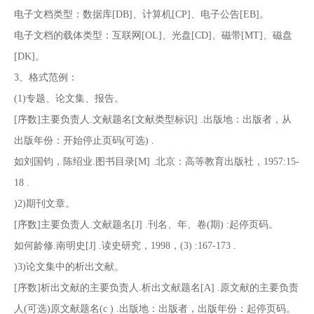
南
投
线
联
电子文档类型：数据库[DB]、计算机[CP]、电子公告[EB]。
电子文档的载体类型：互联网[OL]、光盘[CD]、磁带[MT]、磁盘
稿
投
系
[DK]。
3、格式范例：
稿
我
(1)专题、论文集、报告。
[序数]主要负责人.文献题名[文献类型标识] .出版地：出版者，从
们
出版年份：开始停止页码(可选) .
如刘国钧，陈绍业.图书目录[M] .北京：高等教育出版社，1957:15-
18 .
)2)期刊文章。
[序数]主要负责人.文献题名[J] .刊名、年、卷(期) :起停页码。
如何龄修.南明史[J] .读史研究，1998，(3) :167-173 .
)3)论文集中的析出文献。
[序数]析出文献的主要负责人.析出文献题名[A] .原文献的主要负责
人(可选)原文献题名(c ) .出版地：出版者，出版年份：起停页码。