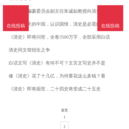
南
投
线
联
国家清史编纂委员会副主任朱诚如教授向清史图
稿
投
系
要了解今天的中国，认识国情，清史是必需的、
在线投稿
在线投稿
《清史》即将问世，全卷3500万字，全部采用白话
稿
我
清史同文馆招生之争
们
白话文写《清史》有何不可？文言文写史并不是
修《清史》花了十几亿，为何要花这么多钱？看
《清史》即将面世，二十四史将变成二十五史
首页
1
2