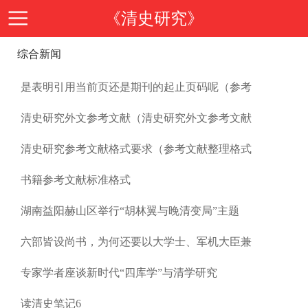
《清史研究》
综合新闻
首
是表明引用当前页还是期刊的起止页码呢（参考
页
期
清史研究外文参考文献（清史研究外文参考文献
刊
期
清史研究参考文献格式要求（参考文献整理格式
书籍参考文献标准格式
导
刊
投
湖南益阳赫山区举行“胡林翼与晚清变局”主题
读
介
稿
邮
六部皆设尚书，为何还要以大学士、军机大臣兼
绍
专家学者座谈新时代“四库学”与清学研究
指
箱
在
读清史笔记6